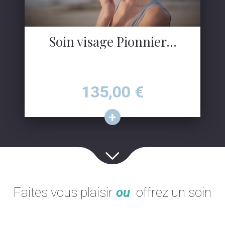
Soin visage Pionnier...
Prix
135,00
€
Faites vous plaisir
ou
offrez un soin