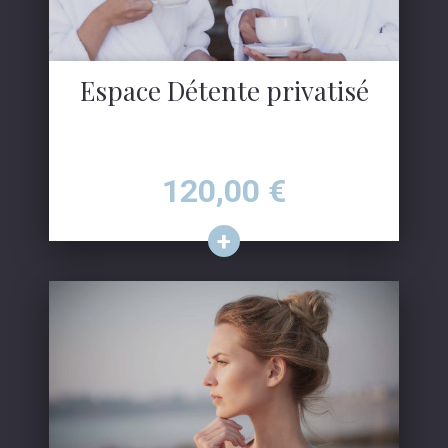
Espace Détente privatisé
Prix
120,00
€