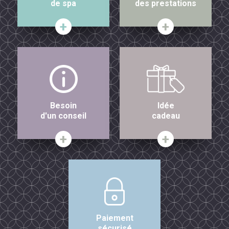
de spa
des prestations
Besoin
Idée
d'un conseil
cadeau
Paiement
sécurisé