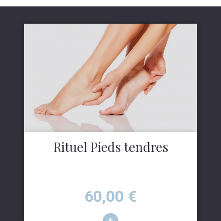
Rituel Pieds tendres
Prix
60,00
€