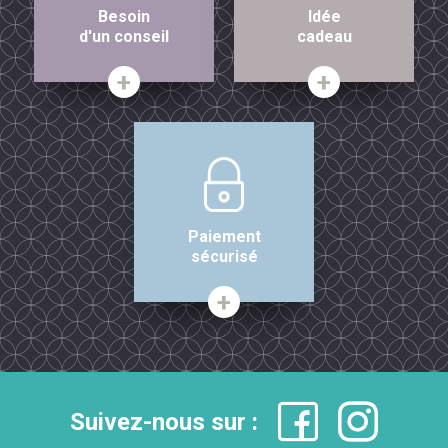
Besoin
Idée
d'un conseil
cadeau
Paiement
sécurisé
Suivez-nous sur :