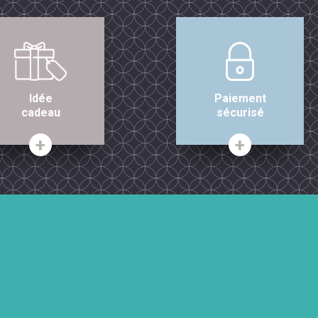
Idée
Paiement
cadeau
sécurisé