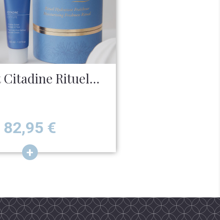
 Citadine Rituel...
Prix
82,95
€