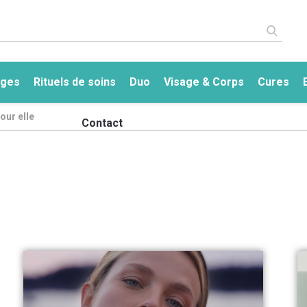
ges
Rituels de soins
Duo
Visage & Corps
Cures
our elle
a
Le centre
Contact