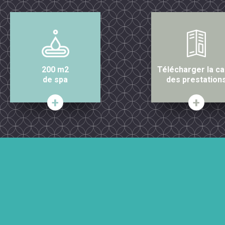
200 m2
Télécharger la ca
de spa
des prestation