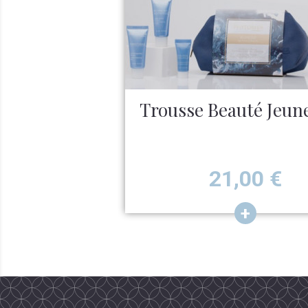
Trousse Beauté Jeune
Prix
21,00
€