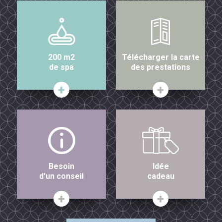
200 m2
Télécharger la carte
de spa
des prestations
Besoin
Idée
d'un conseil
cadeau