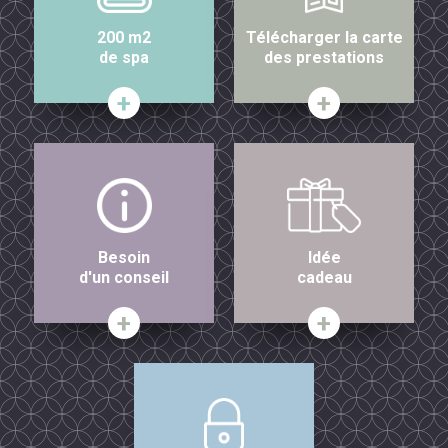
200 m2
Télécharger la carte
de spa
des prestations
Besoin
Idée
d'un conseil
cadeau