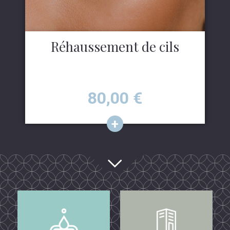
Réhaussement de cils
Prix
80,00
€