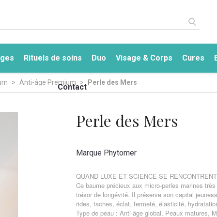
ges
Rituels de soins
Duo
Visage & Corps
Cures
ium
Anti-âge Premium
Perle des Mers
a
Le centre
Contact
Perle des Mers
Marque
Phytomer
QUAND LUXE ET SCIENCE SE RENCONTRENT
Ce baume précieux aux micro-perles marines très r
trésor de longévité. Il préserve son capital jeuness
rides, taches, éclat, fermeté, élasticité, hydratati
Type de peau : Anti-âge global, Peaux matures, 