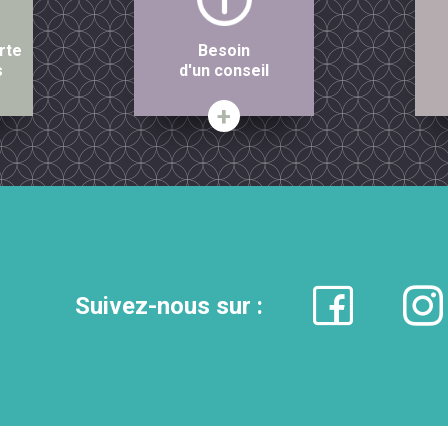
rte
Besoin
s
d'un conseil
Suivez-nous sur :