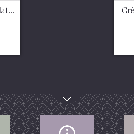
at...
Crè