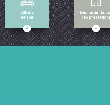
200 m2
Télécharger la ca
de spa
des prestation