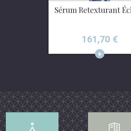
Sérum Retexturant Écl
Prix
161,70
€