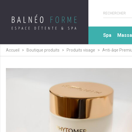
Spa
Massa
Accueil
Boutique produits
Produits visage
Anti-âge Prem
Expertise sp