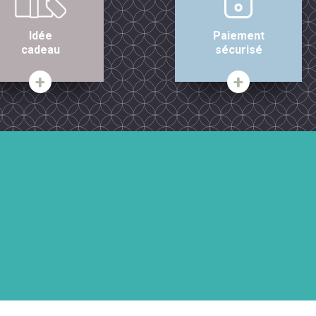
Idée
Paiement
cadeau
sécurisé