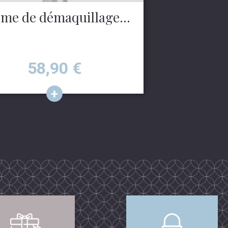
me de démaquillage...
Prix
58,90
€