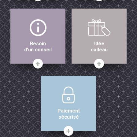
Besoin
Idée
d'un conseil
cadeau
Paiement
sécurisé