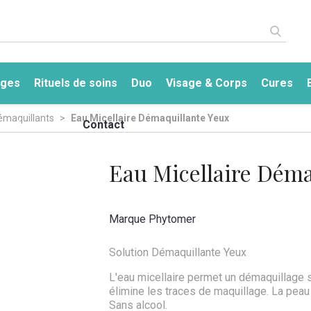
ges
Rituels de soins
Duo
Visage & Corps
Cures
émaquillants
Eau Micellaire Démaquillante Yeux
a
Le centre
Contact
Eau Micellaire Déma
Marque
Phytomer
Solution Démaquillante Yeux
L'eau micellaire permet un démaquillage s
élimine les traces de maquillage. La peau
Sans alcool.