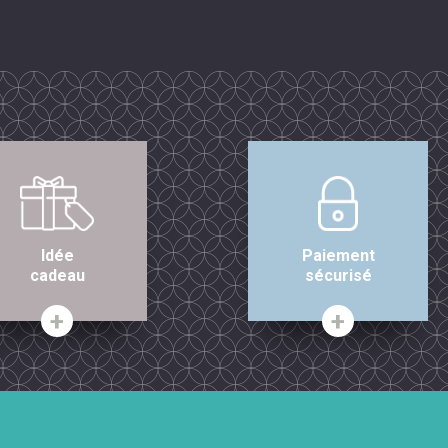
Idée
Paiement
cadeau
sécurisé