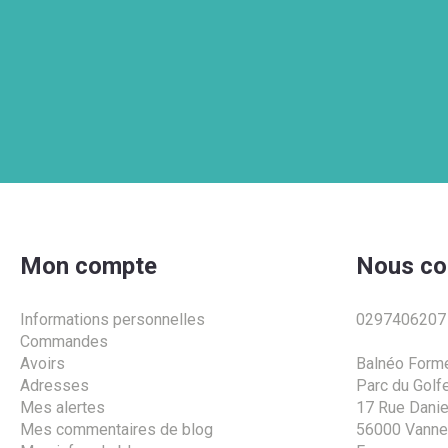
Mon compte
Nous co
Informations personnelles
0297406207
Commandes
Avoirs
Balnéo Form
Adresses
Parc du Golf
Mes alertes
17 Rue Daniel
Mes commentaires de blog
56000 Vann