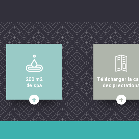
200 m2
Télécharger la ca
de spa
des prestation