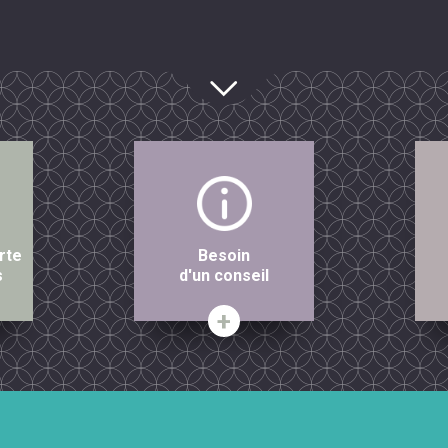
rte
Besoin
s
d'un conseil