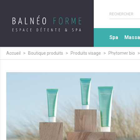
Spa
Massa
Accueil
Boutique produits
Produits visage
Phytomer bio
Expertise sp