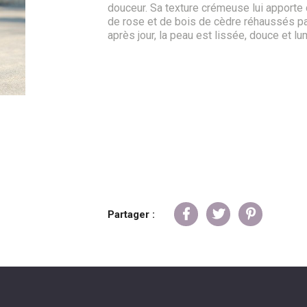
douceur. Sa texture crémeuse lui apporte c
de rose et de bois de cèdre réhaussés pa
après jour, la peau est lissée, douce et l
Partager :