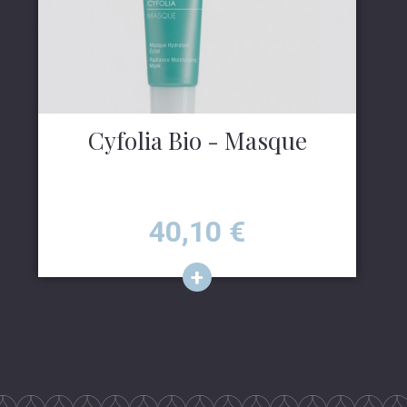
Cyfolia Bio - Masque
Prix
40,10
€