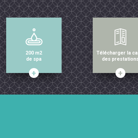
200 m2
Télécharger la ca
de spa
des prestation