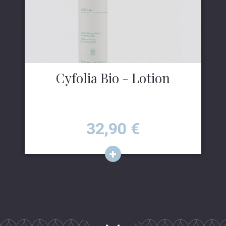
Cyfolia Bio - Lotion
Prix
32,90
€