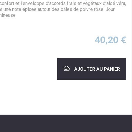
onfort et l’enveloppe d’accords frais et végétaux d’aloé véra,
r une note épicée autour des baies de poivre rose. Jour
umineuse.
40,20
€
AJOUTER AU PANIER