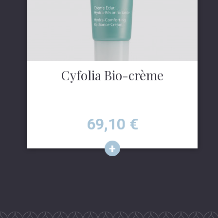
Cyfolia Bio-crème
Prix
69,10
€