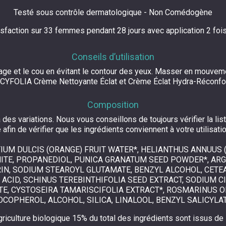
Testé sous contrôle dermatologique - Non Comédogène
isfaction sur 33 femmes pendant 28 jours avec application 2 foi
Conseils d’utilisation
isage et le cou en évitant le contour des yeux. Masser en mouve
té CYFOLIA Crème Nettoyante Éclat et Crème Éclat Hydra-Réconfort
Composition
des variations. Nous vous conseillons de toujours vérifier la lis
 afin de vérifier que les ingrédients conviennent à votre utilisati
TIUM DULCIS (ORANGE) FRUIT WATER*, HELIANTHUS ANNUUS 
ITE, PROPANEDIOL, PUNICA GRANATUM SEED POWDER*, AR
ERIN, SODIUM STEAROYL GLUTAMATE, BENZYL ALCOHOL, CET
 ACID, SCHINUS TEREBINTHIFOLIA SEED EXTRACT, SODIUM C
ATE, CYSTOSEIRA TAMARISCIFOLIA EXTRACT*, ROSMARINUS O
OCOPHEROL, ALCOHOL, SILICA, LINALOOL, BENZYL SALICYLAT
agriculture biologique 15% du total des ingrédients sont issus de l