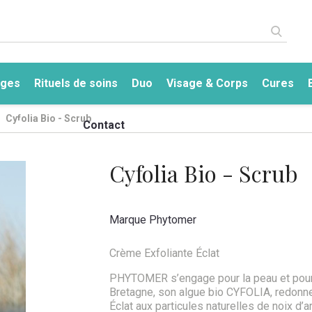
ges
Rituels de soins
Duo
Visage & Corps
Cures
Cyfolia Bio - Scrub
a
Le centre
Contact
Cyfolia Bio - Scrub
Marque
Phytomer
Crème Exfoliante Éclat
PHYTOMER s’engage pour la peau et pour l
Bretagne, son algue bio CYFOLIA, redonne 
Éclat aux particules naturelles de noix d’