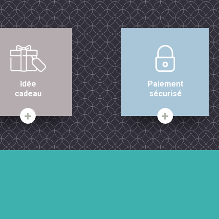
Idée
Paiement
cadeau
sécurisé