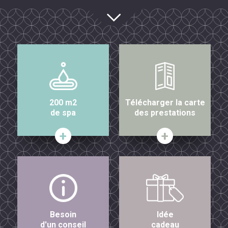
200 m2
Télécharger la carte
de spa
des prestations
Besoin
Idée
d'un conseil
cadeau