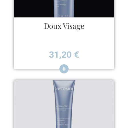
Doux Visage
Prix
31,20
€