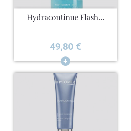
Hydracontinue Flash...
Prix
49,80
€