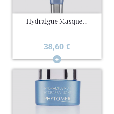
Hydralgue Masque...
Prix
38,60
€