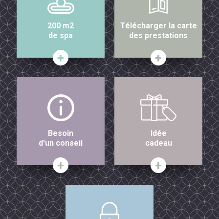
200 m2
Télécharger la carte
de spa
des prestations
Besoin
Idée
d'un conseil
cadeau