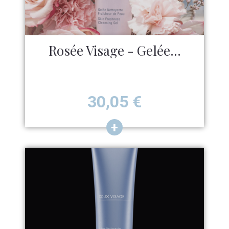
Rosée Visage - Gelée...
Prix
30,05
€