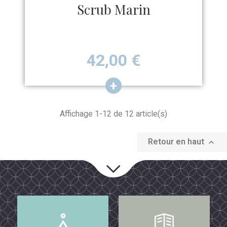
Scrub Marin
Prix
42,00
€
Affichage 1-12 de 12 article(s)
Retour en haut
