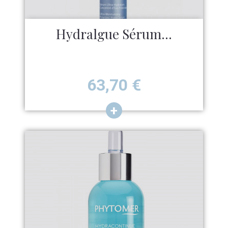
Hydralgue Sérum...
Prix
63,70
€